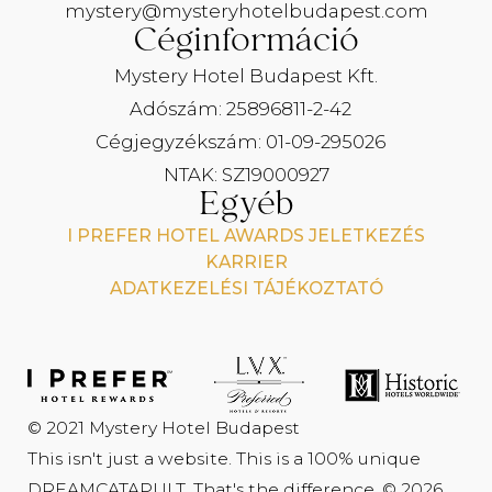
mystery@mysteryhotelbudapest.com
Céginformáció
Mystery Hotel Budapest Kft.
Adószám: 25896811-2-42
Cégjegyzékszám: 01-09-295026
NTAK: SZ19000927
Egyéb
I PREFER HOTEL AWARDS JELETKEZÉS
KARRIER
ADATKEZELÉSI TÁJÉKOZTATÓ
© 2021 Mystery Hotel Budapest
This isn't just a website. This is a 100% unique
DREAMCATAPULT
. That's the difference. © 2026.