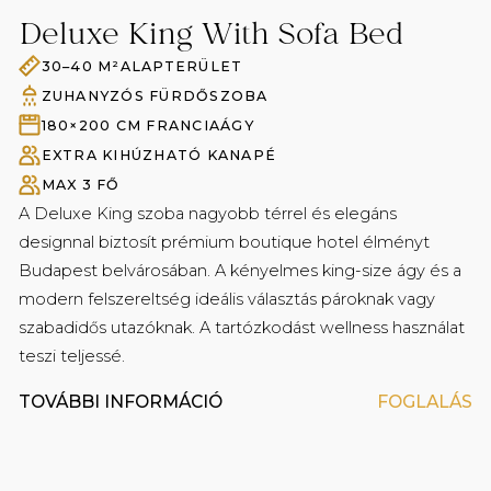
Belépés a Secret Garden Spa-ba és a fitneszterembe
Deluxe King With Sofa Bed
Ingyenes nagysebességű WIFI a nyilvános
helyiségekben és a szobákban
30–40 M²ALAPTERÜLET
Fürdőköpeny és papucs
ZUHANYZÓS FÜRDŐSZOBA
180×200 CM FRANCIAÁGY
EXTRA KIHÚZHATÓ KANAPÉ
MAX 3 FŐ
A Deluxe King szoba nagyobb térrel és elegáns
designnal biztosít prémium boutique hotel élményt
Budapest belvárosában. A kényelmes king-size ágy és a
modern felszereltség ideális választás pároknak vagy
szabadidős utazóknak. A tartózkodást wellness használat
teszi teljessé.
TOVÁBBI INFORMÁCIÓ
FOGLALÁS
Prémium minőségű kozmetikai termékek a