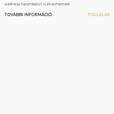
wellness használatot is élvezhetnek.
TOVÁBBI INFORMÁCIÓ
FOGLALÁS
Prémium minőségű kozmetikai termékek a
fürdőszobában
Fikciós könyvek és filmek ingyenes kölcsönzési
lehetősége a Mystery könyvtárból
Laptopméretű széf (420mm x 200mm x 370mm)
Hajszárító
Egyénileg szabályozható légkondicionáló
Babaágy külön kérésre
Síkképernyős 109 cm-es (43 ̎) Smart TV
Ingyenes újságok a The Great Hall Restaurant &
Lounge-ban
Nespresso kávéfőzőgép ingyenes kapszulákkal
minden szobában