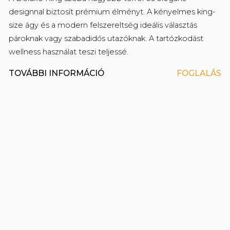
designnal biztosít prémium élményt. A kényelmes king-
size ágy és a modern felszereltség ideális választás
pároknak vagy szabadidős utazóknak. A tartózkodást
wellness használat teszi teljessé.
TOVÁBBI INFORMÁCIÓ
FOGLALÁS
Prémium minőségű kozmetikai termékek a
fürdőszobában
Fikciós könyvek és filmek ingyenes kölcsönzési
lehetősége a Mystery könyvtárból
Laptopméretű széf (420mm x 200mm x 370mm)
Hajszárító
Egyénileg szabályozható légkondicionáló
Babaágy külön kérésre
Síkképernyős 109 cm-es (43 ̎) Smart TV
Ingyenes újságok a The Great Hall Restaurant &