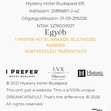
Fürdőköpeny és papucs
Mystery Hotel Budapest Kft.
Adószám: 25896811-2-42
Cégjegyzékszám: 01-09-295026
NTAK: SZ19000927
Egyéb
I PREFER HOTEL AWARDS JELETKEZÉS
KARRIER
ADATKEZELÉSI TÁJÉKOZTATÓ
© 2021 Mystery Hotel Budapest
This isn't just a website. This is a 100% unique
DREAMCATAPULT
. That's the difference. © 2026.
All rights reserved.
HU