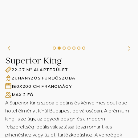
Fürdőköpeny és papucs
Superior King
22-27 M² ALAPTERÜLET
ZUHANYZÓS FÜRDŐSZOBA
180X200 CM FRANCIAÁGY️
MAX 2 FŐ
A Superior King szoba elegáns és kényelmes boutique
hotel élményt kínál Budapest belvárosában. A prémium
king- size ágy, az egyedi design és a modern
felszereltség ideális választássá teszi romantikus
pihenéshez vagy üzleti tartózkodáshoz. A vendégek