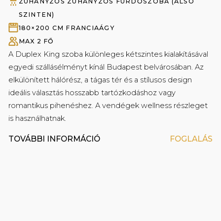
Fürdőköpeny és papucs
ZUHANYZÓS ZUHANYZÓS FÜRDŐSZOBA (ALSÓ
SZINTEN)
180×200 CM FRANCIAÁGY
MAX 2 FŐ
A Duplex King szoba különleges kétszintes kialakításával
egyedi szállásélményt kínál Budapest belvárosában. Az
elkülönített hálórész, a tágas tér és a stílusos design
ideális választás hosszabb tartózkodáshoz vagy
romantikus pihenéshez. A vendégek wellness részleget
is használhatnak.
TOVÁBBI INFORMÁCIÓ
FOGLALÁS
Prémium minőségű kozmetikai termékek a
fürdőszobában
Fikciós könyvek és filmek ingyenes kölcsönzési
lehetősége a Mystery könyvtárból