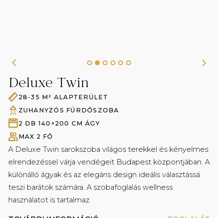
Lounge-ban
Nespresso kávéfőzőgép ingyenes kapszulákkal
minden szobában
Vízforraló ingyenes tea bekészítéssel minden
szobában
Belépés a Secret Garden Spa-ba és a fitneszterembe
Deluxe Twin
Ingyenes nagysebességű WIFI a nyilvános
helyiségekben és a szobákban
28-35 M² ALAPTERÜLET
Fürdőköpeny és papucs
ZUHANYZÓS FÜRDŐSZOBA
2 DB 140×200 CM ÁGY
MAX 2 FŐ
A Deluxe Twin sarokszoba világos terekkel és kényelmes
elrendezéssel várja vendégeit Budapest központjában. A
különálló ágyak és az elegáns design ideális választássá
teszi barátok számára. A szobafoglalás wellness
használatot is tartalmaz.