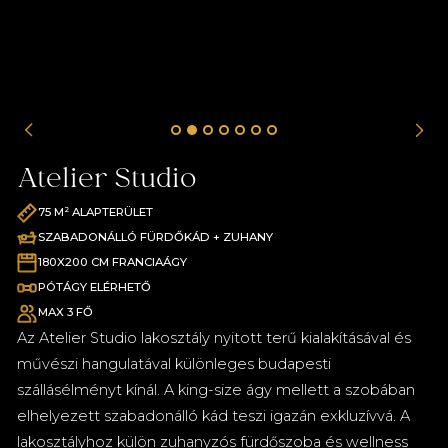
Lounge-ban
Nespresso kávéfőzőgép ingyenes kapszulákkal
minden szobában
Vízforraló ingyenes tea bekészítéssel minden
szobában
Belépés a Secret Garden Spa-ba és a fitneszterembe
Atelier Studio
Ingyenes nagysebességű WIFI a nyilvános
helyiségekben és a szobákban
75 M² ALAPTERÜLET
Fürdőköpeny és papucs
SZABADONÁLLÓ FÜRDŐKÁD + ZUHANY
180X200 CM FRANCIAÁGY
PÓTÁGY ELÉRHETŐ
MAX 3 FŐ
Az Atelier Studio lakosztály nyitott terű kialakításával és
művészi hangulatával különleges budapesti
szállásélményt kínál. A king-size ágy mellett a szobában
elhelyezett szabadonálló kád teszi igazán exkluzívvá. A
lakosztályhoz külön zuhanyzós fürdőszoba és wellness