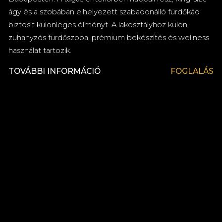
ágy és a szobában elhelyezett szabadonálló fürdőkád
biztosít különleges élményt. A lakosztályhoz külön
zuhanyzós fürdőszoba, prémium bekészítés és wellness
használat tartozik.
TOVÁBBI INFORMÁCIÓ
FOGLALÁS
Prémium minőségű kozmetikai termékek a
fürdőszobában
Fikciós könyvek és filmek ingyenes kölcsönzési
lehetősége a Mystery könyvtárból
Laptopméretű széf (420mm x 200mm x 370mm)
Hajszárító
Egyénileg szabályozható légkondicionáló
Babaágy külön kérésre
Síkképernyős 109 cm-es (43 ̎) Smart TV
Ingyenes újságok a The Great Hall Restaurant &