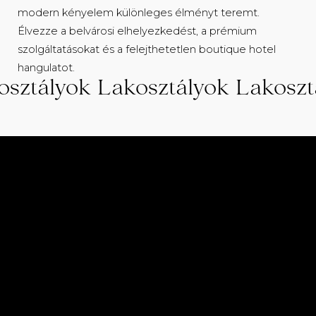
modern kényelem különleges élményt teremt.
Élvezze a belvárosi elhelyezkedést, a prémium
szolgáltatásokat és a felejthetetlen boutique hotel
hangulatot.
osztályok Lakosztályok Lakoszt