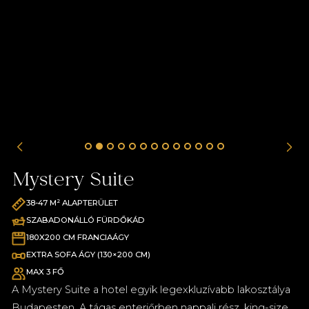
Mystery Suite
38-47 M² ALAPTERÜLET
SZABADONÁLLÓ FÜRDŐKÁD
180X200 CM FRANCIAÁGY
EXTRA SOFA ÁGY (130×200 CM)
MAX 3 FŐ
A Mystery Suite a hotel egyik legexkluzívabb lakosztálya
Budapesten. A tágas enteriőrben nappali rész, king-size