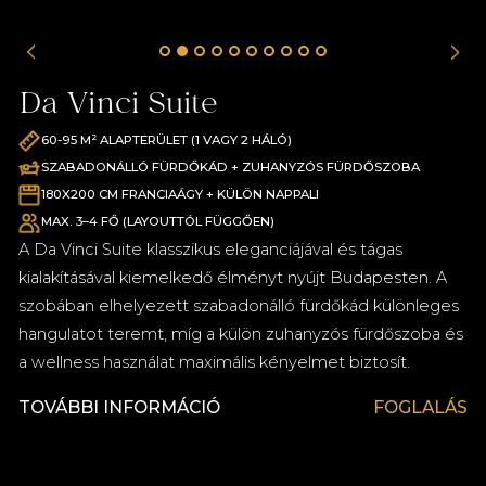
Vízforraló ingyenes tea bekészítéssel minden
szobában
Belépés a Secret Garden Spa-ba és a fitneszterembe
Da Vinci Suite
Ingyenes nagysebességű WIFI a nyilvános
helyiségekben és a szobákban
60-95 M² ALAPTERÜLET (1 VAGY 2 HÁLÓ)
Fürdőköpeny és papucs
SZABADONÁLLÓ FÜRDŐKÁD + ZUHANYZÓS FÜRDŐSZOBA
180X200 CM FRANCIAÁGY + KÜLÖN NAPPALI
MAX. 3–4 FŐ (LAYOUTTÓL FÜGGŐEN)
A Da Vinci Suite klasszikus eleganciájával és tágas
kialakításával kiemelkedő élményt nyújt Budapesten. A
szobában elhelyezett szabadonálló fürdőkád különleges
hangulatot teremt, míg a külön zuhanyzós fürdőszoba és
a wellness használat maximális kényelmet biztosít.
TOVÁBBI INFORMÁCIÓ
FOGLALÁS
Prémium minőségű kozmetikai termékek a