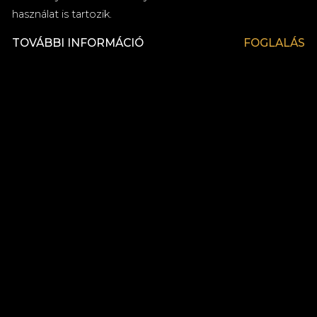
használat is tartozik.
TOVÁBBI INFORMÁCIÓ
FOGLALÁS
Prémium minőségű kozmetikai termékek a
fürdőszobában
Fikciós könyvek és filmek ingyenes kölcsönzési
lehetősége a Mystery könyvtárból
Laptopméretű széf (420mm x 200mm x 370mm)
Hajszárító
Egyénileg szabályozható légkondicionáló
Babaágy külön kérésre
Síkképernyős 109 cm-es (43 ̎) Smart TV
Ingyenes újságok a The Great Hall Restaurant &
Lounge-ban
Nespresso kávéfőzőgép ingyenes kapszulákkal
minden szobában