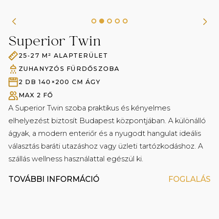
Vízforraló ingyenes tea bekészítéssel minden
szobában
Belépés a Secret Garden Spa-ba és a fitneszterembe
Superior Twin
Ingyenes nagysebességű WIFI a nyilvános
helyiségekben és a szobákban
25-27 M² ALAPTERÜLET
Fürdőköpeny és papucs
ZUHANYZÓS FÜRDŐSZOBA
2 DB 140×200 CM ÁGY
MAX 2 FŐ
A Superior Twin szoba praktikus és kényelmes
elhelyezést biztosít Budapest központjában. A különálló
ágyak, a modern enteriőr és a nyugodt hangulat ideális
választás baráti utazáshoz vagy üzleti tartózkodáshoz. A
szállás wellness használattal egészül ki.
TOVÁBBI INFORMÁCIÓ
FOGLALÁS
Prémium minőségű kozmetikai termékek a